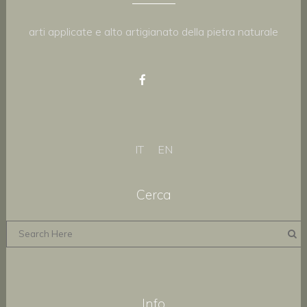
arti applicate e alto artigianato della pietra naturale
IT
EN
Cerca
Info