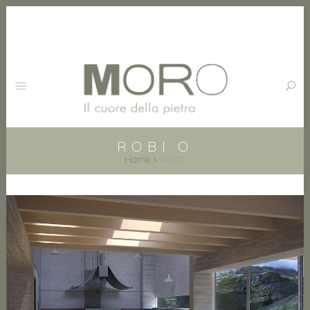
ROBI.O
Home
>
Robi.O