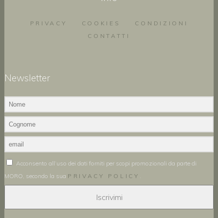
PRIVACY
COOKIES
CONDIZIONI
CONTATTI
Newsletter
Acconsento all’uso dei dati forniti per scopi promozionali da parte di
MORO, secondo la sua
PRIVACY POLICY
.
Iscrivimi