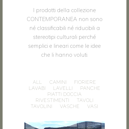
I prodotti della collezione
CONTEMPORANEA non sono
né classificabili né riducibili a
stereotipi culturali perché
semplici e lineari come le idee
che li hanno voluti.
ALL
CAMINI
FIORIERE
LAVABI
LAVELLI
PANCHE
PIATTI DOCCIA
RIVESTIMENTI
TAVOLI
TAVOLINI
VASCHE
VASI